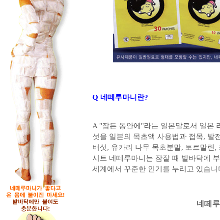
Q 네떼루마니란?
A "잠든 동안에"라는 일본말로서 일본
섯을 일본의 목초액 사용법과 접목, 
버섯, 유카리 나무 목초분말, 토르말린
시트 네떼루마니는 잠잘 때 발바닥에 부
세계에서 꾸준한 인기를 누리고 있습니
네떼루마