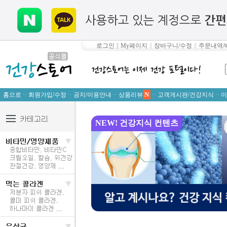
로그인
∥
My페이지
∥
장바구니/수정
∥
주문내역/
N
홈으로
··
회원가입/수정
··
공지/이용안내
··
상품리뷰
··
고객게시판/건강지식
··
이
NEW! 건강지식 컨텐츠