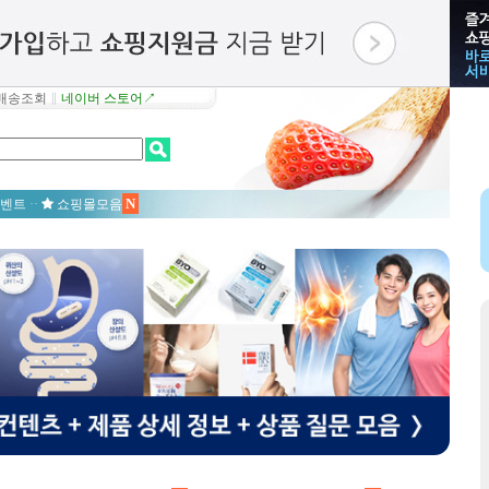
배송조회
∥
네이버 스토어↗
N
벤트
··
쇼핑몰모음