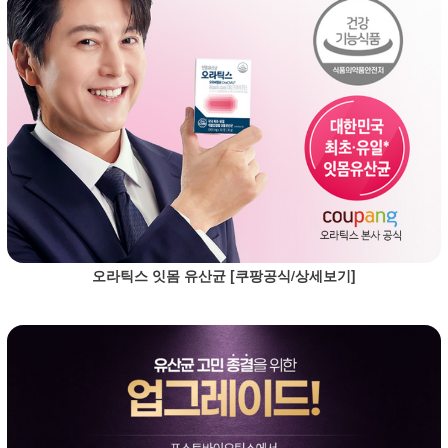
오라틱스 잇몸 유산균 [쿠팡공식/상세보기]