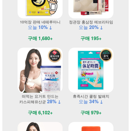
10억장 판매 네떼루마니
정관장 홍삼정 에브리타임
오늘
10% ↓
오늘
20% ↓
구매 1,680+
구매 195+
떠먹는 요거트 만드는
휴족시간 쿨링 발패치
28% ↓
오늘
34% ↓
카스피해유산균
구매 6,102+
구매 979+