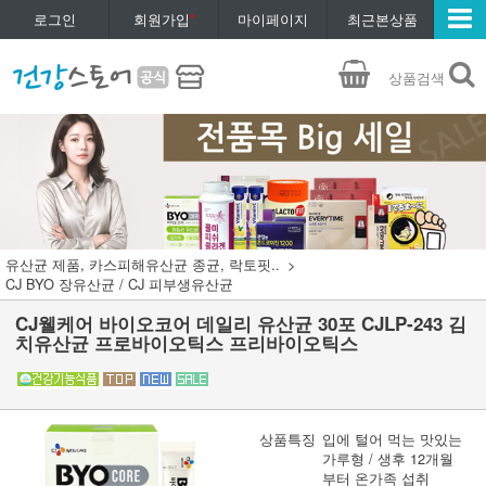
로그인
회원가입
*
마이페이지
최근본상품
상품검색
유산균 제품, 카스피해유산균 종균, 락토핏..
CJ BYO 장유산균 / CJ 피부생유산균
CJ웰케어 바이오코어 데일리 유산균 30포 CJLP-243 김
치유산균 프로바이오틱스 프리바이오틱스
상품특징
입에 털어 먹는 맛있는
가루형 / 생후 12개월
부터 온가족 섭취