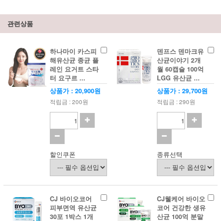
관련상품
하나마이 카스피
덴프스 덴마크유
해유산균 종균 플
산균이야기 2개
레인 요거트 스타
월 60캡슐 100억
터 요구르 ...
LGG 유산균 ...
상품가 : 20,900원
상품가 : 29,700원
적립금 : 200원
적립금 : 290원
할인쿠폰
종류선택
CJ 바이오코어
CJ웰케어 바이오
피부면역 유산균
코어 건강한 생유
30포 1박스 1개
산균 100억 분말