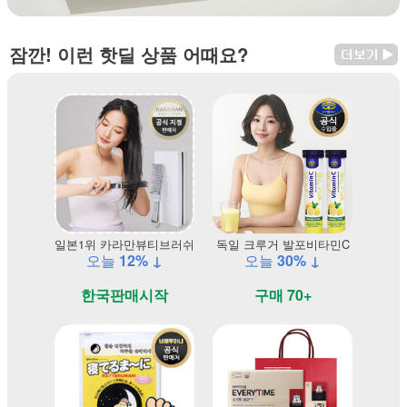
잠깐! 이런 핫딜 상품 어때요?
일본1위 카라만뷰티브러쉬
독일 크루거 발포비타민C
오늘
12% ↓
오늘
30% ↓
한국판매시작
구매 70+