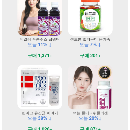
테일러 푸룬주스 딥워터
센트룸 멀티구미 온가족
오늘
11% ↓
오늘
7% ↓
구매 1,371+
구매 201+
덴마크 유산균 이야기
먹는 콜미피쉬콜라겐
오늘
39% ↓
오늘
20%↓
구매 1,026+
구매 871+