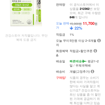
판매량
이 공식스토어에서 이
상품을
번 보았
212362
으며, 최근 구매 수량은
개 입니다
848
11,700
오늘 판매
15,000원
원
가
22
%
적립금
1%
건강스토어 저작물입니다. 무단
복제 도용 금지
오늘 무이
5만원 이상 2~3개월
자
회원혜택
적립금+할인쿠폰
배송일
평균1~2
빠른배송
일 / 우체국택배
배송비
개별(고정추가)
구매팁!
식품의 경우는 소비기
한에 따라 가격차등이
많다는 사실을 알고 계
신가요? 건강스토어는
최신 상품을 좀 더 할인
된 가격에 공급하기 위
해 최선을 다하고 있습