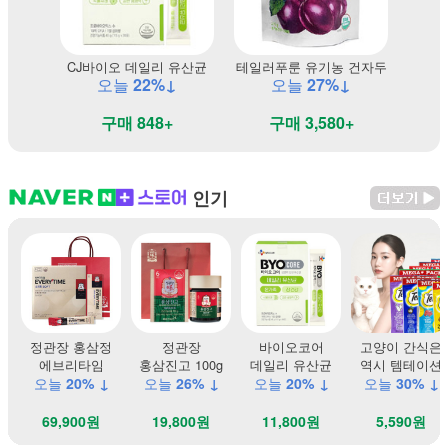
CJ바이오 데일리 유산균
테일러푸룬 유기농 건자두
오늘
22%↓
오늘
27%↓
구매 848+
구매 3,580+
인기
정관장 홍삼정
정관장
바이오코어
고양이 간식은
에브리타임
홍삼진고 100g
데일리 유산균
역시 템테이션
오늘
20% ↓
오늘
26% ↓
오늘
20% ↓
오늘
30% ↓
69,900원
19,800원
11,800원
5,590원