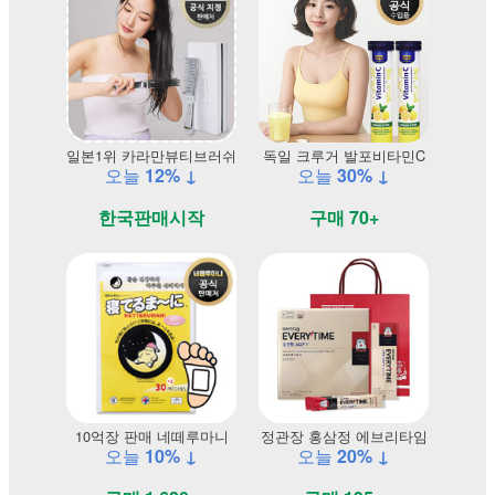
일본1위 카라만뷰티브러쉬
독일 크루거 발포비타민C
오늘
12% ↓
오늘
30% ↓
한국판매시작
구매 70+
10억장 판매 네떼루마니
정관장 홍삼정 에브리타임
오늘
10% ↓
오늘
20% ↓