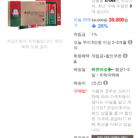
상품을
번 보았으
57065
며, 최근 구매 수량은
3
개 입니다
39,800
오늘 판매
54,000원
원
가
26
%
적립금
1%
건강스토어 저작물입니다. 무단
오늘 무이
5만원 이상 2~3개월
복제 도용 금지
자
회원혜택
적립금+할인쿠폰
배송일
평균1~2
빠른배송
일 / 우체국택배
배송비
(조건)
구매팁!
식품의 경우는 소비기
한에 따라 가격차등이
많다는 사실을 알고 계
신가요? 건강스토어는
최신 상품을 좀 더 할인
된 가격에 공급하기 위
해 최선을 다하고 있습
니다.
묶음배송