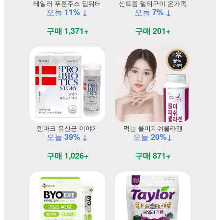
테일러 푸룬주스 딥워터
센트룸 멀티구미 온가족
오늘
11% ↓
오늘
7% ↓
구매 1,371+
구매 201+
덴마크 유산균 이야기
먹는 콜미피쉬콜라겐
오늘
39% ↓
오늘
20%↓
구매 1,026+
구매 871+