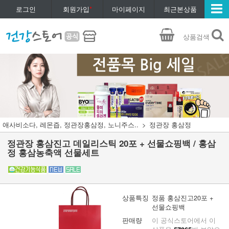
로그인
회원가입
*
마이페이지
최근본상품
상품검색
애사비소다, 레몬즙, 정관장홍삼정, 노니주스..
정관장 홍삼정
정관장 홍삼진고 데일리스틱 20포 + 선물쇼핑백 / 홍삼
정 홍삼농축액 선물세트
상품특징
정품 홍삼진고20포 +
선물쇼핑백
판매량
이 공식스토어에서 이