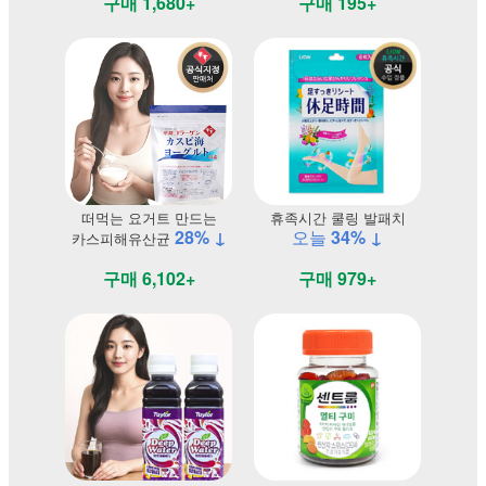
구매 1,680+
구매 195+
떠먹는 요거트 만드는
휴족시간 쿨링 발패치
28% ↓
오늘
34% ↓
카스피해유산균
구매 6,102+
구매 979+