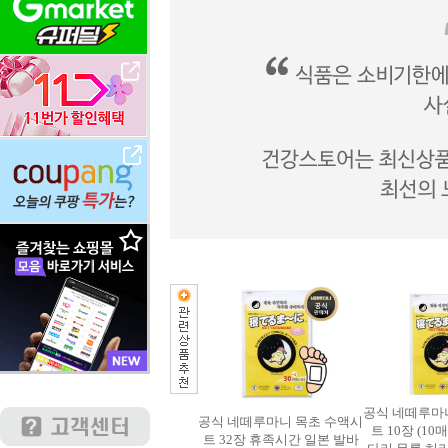
공식 네떼루마
공식 네떼루마니 목초 수액시
트 10장 (10
트 32장 휴족시간 일본 발바