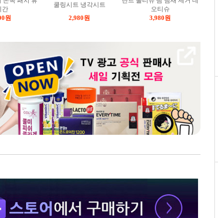
 손목 패치 휴
란트 물티슈 땀 냄새 제거 데
쿨링시트 냉각시트
시간
오티슈
00
원
2,980
원
3,980
원