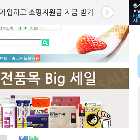
배송조회
∥
네이버 스토어↗
N
벤트
··
쇼핑몰모음