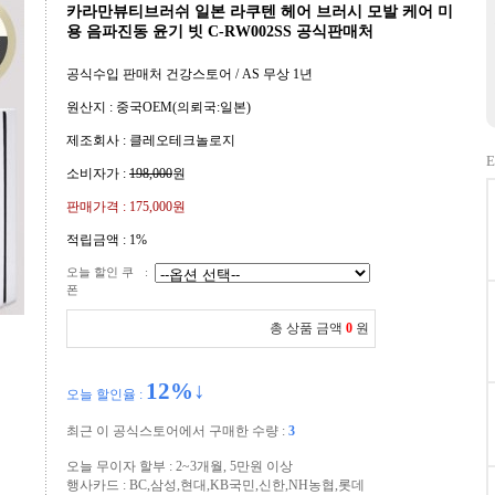
카라만뷰티브러쉬 일본 라쿠텐 헤어 브러시 모발 케어 미
용 음파진동 윤기 빗 C-RW002SS 공식판매처
공식수입 판매처 건강스토어 / AS 무상 1년
원산지 : 중국OEM(의뢰국:일본)
제조회사 : 클레오테크놀로지
E
소비자가 :
198,000
원
판매가격 :
175,000원
적립금액 :
1%
오늘 할인 쿠
:
폰
총 상품 금액
0
원
12
%↓
오늘 할인율 :
최근 이 공식스토어에서 구매한 수량 :
3
오늘 무이자 할부 : 2~3개월, 5만원 이상
행사카드 : BC,삼성,현대,KB국민,신한,NH농협,롯데