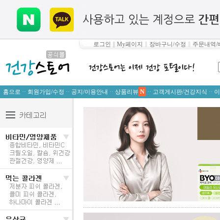
로그인
∥
My페이지
∥
장바구니/수정
∥
주문내역/
N
홈으로
··
회원가입/수정
··
공지/이용안내
··
상품리뷰
··
고객게시판/건강지식
··
이