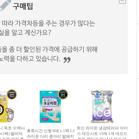
니 목초 수액시
최신 라이온 냉감테라피 아이
휴족시간 신형 6매 x 1팩 CJ
매x1팩) 발바닥
스 데오시트 15매 1개 데오드
라이온 다리 종아리 발패치