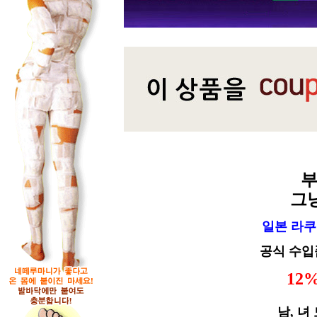
부
그
일본 라쿠
공식 수입
12
남, 녀