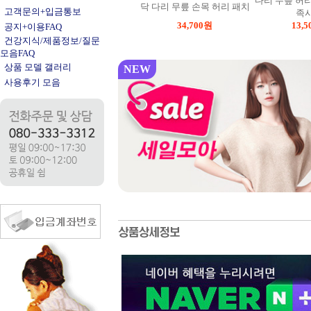
다리 무릎 허리
닥 다리 무릎 손목 허리 패치
고객문의+입금통보
족
34,700
원
13,5
공지+이용FAQ
건강지식/제품정보/질문
모음FAQ
상품 모델 갤러리
NEW
사용후기 모음