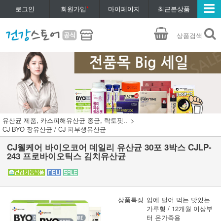
로그인
회원가입
*
마이페이지
최근본상품
상품검색
유산균 제품, 카스피해유산균 종균, 락토핏..
CJ BYO 장유산균 / CJ 피부생유산균
CJ웰케어 바이오코어 데일리 유산균 30포 3박스 CJLP-
243 프로바이오틱스 김치유산균
상품특징
입에 털어 먹는 맛있는
가루형 / 12개월 이상부
터 온가족용