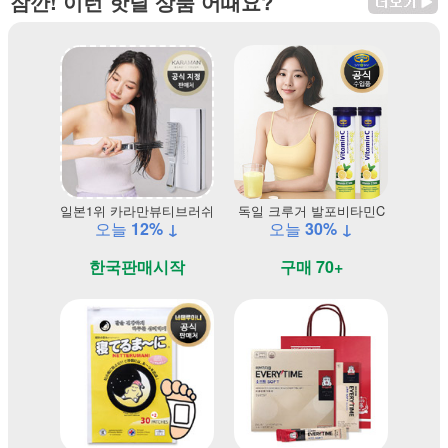
잠깐! 이런 핫딜 상품 어때요?
일본1위 카라만뷰티브러쉬
독일 크루거 발포비타민C
오늘
12% ↓
오늘
30% ↓
한국판매시작
구매 70+