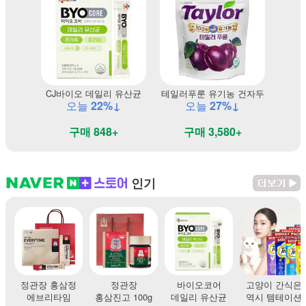
CJ바이오 데일리 유산균
테일러푸룬 유기농 건자두
오늘
22%↓
오늘
27%↓
구매 848+
구매 3,580+
인기
정관장 홍삼정
정관장
바이오코어
고양이 간식은
에브리타임
홍삼진고 100g
데일리 유산균
역시 템테이션