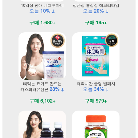
10억장 판매 네떼루마니
정관장 홍삼정 에브리타임
오늘
10% ↓
오늘
20% ↓
구매 1,680+
구매 195+
떠먹는 요거트 만드는
휴족시간 쿨링 발패치
28% ↓
오늘
34% ↓
카스피해유산균
구매 6,102+
구매 979+