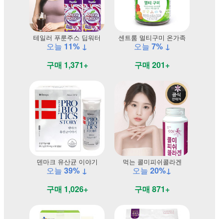
테일러 푸룬주스 딥워터
센트룸 멀티구미 온가족
오늘
11% ↓
오늘
7% ↓
구매 1,371+
구매 201+
덴마크 유산균 이야기
먹는 콜미피쉬콜라겐
오늘
39% ↓
오늘
20%↓
구매 1,026+
구매 871+