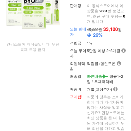
판매량
이 공식스토어에서 이
상품을
번 보았으
2831
며, 최근 구매 수량은
0
개 입니다
33,100
오늘 판매
45,000원
원
가
26
%
적립금
1%
건강스토어 저작물입니다. 무단
복제 도용 금지
오늘 무이
5만원 이상 2~3개월
자
회원혜택
적립금+할인쿠폰
배송일
평균1~2
빠른배송
일 / 우체국택배
배송비
개별(고정추가)
구매팁!
식품의 경우는 소비기
한에 따라 가격차등이
많다는 사실을 알고 계
신가요? 건강스토어는
최신 상품을 좀 더 할인
된 가격에 공급하기 위
해 최선을 다하고 있습