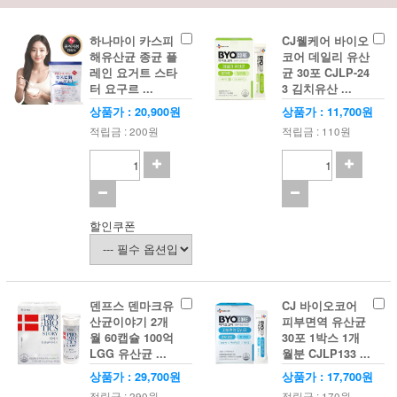
하나마이 카스피
CJ웰케어 바이오
해유산균 종균 플
코어 데일리 유산
레인 요거트 스타
균 30포 CJLP-24
터 요구르 ...
3 김치유산 ...
상품가 : 20,900원
상품가 : 11,700원
적립금 : 200원
적립금 : 110원
할인쿠폰
덴프스 덴마크유
CJ 바이오코어
산균이야기 2개
피부면역 유산균
월 60캡슐 100억
30포 1박스 1개
LGG 유산균 ...
월분 CJLP133 ...
상품가 : 29,700원
상품가 : 17,700원
적립금 : 290원
적립금 : 170원