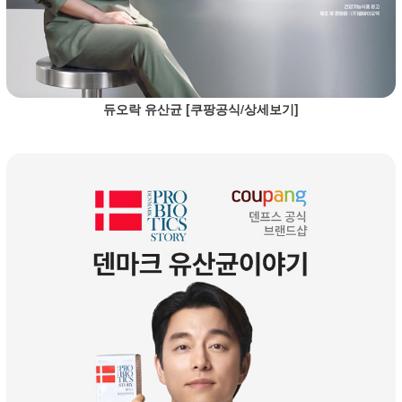
듀오락 유산균 [쿠팡공식/상세보기]