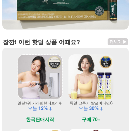
잠깐! 이런 핫딜 상품 어때요?
일본1위 카라만뷰티브러쉬
독일 크루거 발포비타민C
오늘
12% ↓
오늘
30% ↓
한국판매시작
구매 70+