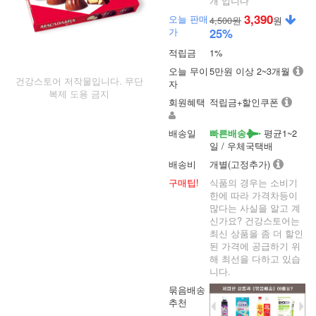
개 입니다
3,390
오늘 판매
4,500원
원
가
25
%
적립금
1%
오늘 무이
5만원 이상 2~3개월
건강스토어 저작물입니다. 무단
자
복제 도용 금지
회원혜택
적립금+할인쿠폰
배송일
평균1~2
빠른배송
일 / 우체국택배
배송비
개별(고정추가)
구매팁!
식품의 경우는 소비기
한에 따라 가격차등이
많다는 사실을 알고 계
신가요? 건강스토어는
최신 상품을 좀 더 할인
된 가격에 공급하기 위
해 최선을 다하고 있습
니다.
묶음배송
추천