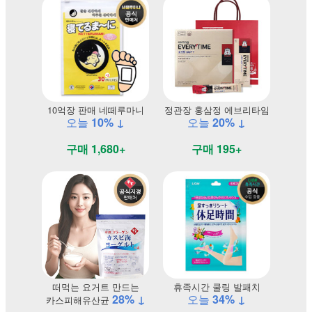
10억장 판매 네떼루마니
정관장 홍삼정 에브리타임
오늘
10% ↓
오늘
20% ↓
구매 1,680+
구매 195+
떠먹는 요거트 만드는
휴족시간 쿨링 발패치
28% ↓
오늘
34% ↓
카스피해유산균