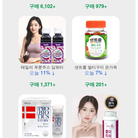
구매 6,102+
구매 979+
테일러 푸룬주스 딥워터
센트룸 멀티구미 온가족
오늘
11% ↓
오늘
7% ↓
구매 1,371+
구매 201+