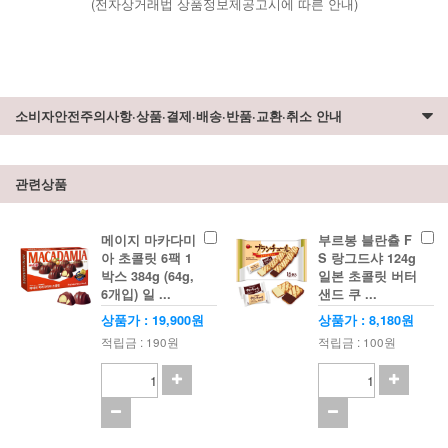
(전자상거래법 상품정보제공고시에 따른 안내)
소비자안전주의사항·상품·결제·배송·반품·교환·취소 안내
관련상품
메이지 마카다미
부르봉 블란츌 F
아 초콜릿 6팩 1
S 랑그드샤 124g
박스 384g (64g,
일본 초콜릿 버터
6개입) 일 ...
샌드 쿠 ...
상품가 : 19,900원
상품가 : 8,180원
적립금 : 190원
적립금 : 100원