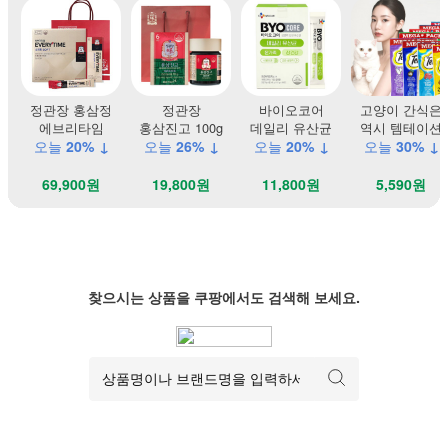
정관장 홍삼정
정관장
바이오코어
고양이 간식은
에브리타임
홍삼진고 100g
데일리 유산균
역시 템테이션
오늘
20% ↓
오늘
26% ↓
오늘
20% ↓
오늘
30% ↓
69,900원
19,800원
11,800원
5,590원
찾으시는 상품을 쿠팡에서도 검색해 보세요.