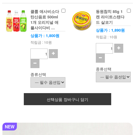
클룹 애사비소다
동원참치 85g 1
탄산음료 500ml
캔 라이트스탠다
1개 오리지널 애
드 살코기
플사이다비 ...
상품가 : 1,890원
상품가 : 1,800원
적립금 : 10원
적립금 : 10원
종류선택
종류선택
선택상품 장바구니 담기
NEW