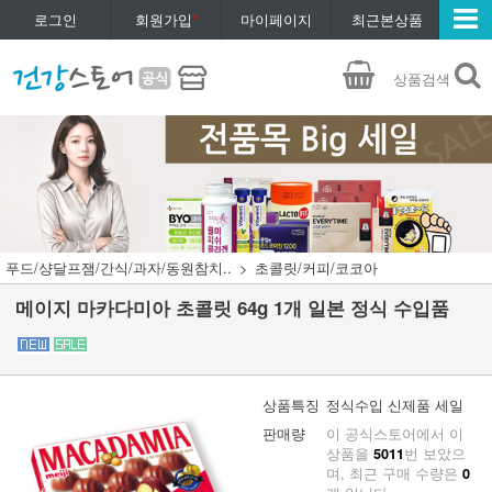
로그인
회원가입
*
마이페이지
최근본상품
상품검색
푸드/샹달프잼/간식/과자/동원참치..
초콜릿/커피/코코아
메이지 마카다미아 초콜릿 64g 1개 일본 정식 수입품
상품특징
정식수입 신제품 세일
판매량
이 공식스토어에서 이
상품을
번 보았으
5011
며, 최근 구매 수량은
0