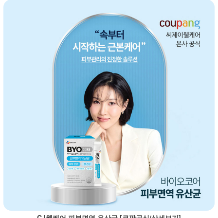
CJ웰케어 피부면역 유산균 [쿠팡공식/상세보기]