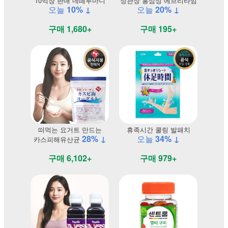
10억장 판매 네떼루마니
정관장 홍삼정 에브리타임
오늘
10% ↓
오늘
20% ↓
구매 1,680+
구매 195+
떠먹는 요거트 만드는
휴족시간 쿨링 발패치
28% ↓
오늘
34% ↓
카스피해유산균
구매 6,102+
구매 979+