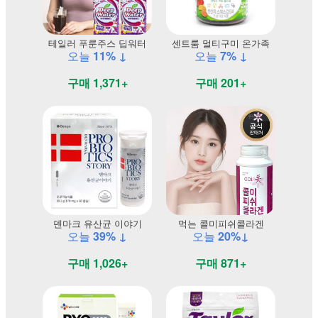
테일러 푸룬주스 딥워터
센트룸 멀티구미 온가족
오늘
11% ↓
오늘
7% ↓
구매 1,371+
구매 201+
덴마크 유산균 이야기
먹는 콜미피쉬콜라겐
오늘
39% ↓
오늘
20%↓
구매 1,026+
구매 871+