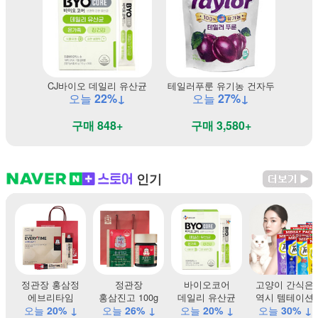
CJ바이오 데일리 유산균
테일러푸룬 유기농 건자두
오늘
22%↓
오늘
27%↓
구매 848+
구매 3,580+
인기
정관장 홍삼정
정관장
바이오코어
고양이 간식은
에브리타임
홍삼진고 100g
데일리 유산균
역시 템테이션
오늘
20% ↓
오늘
26% ↓
오늘
20% ↓
오늘
30% ↓