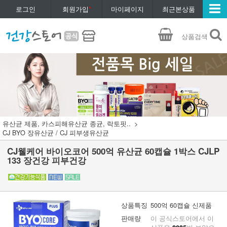
로그인
회원가입
*
마이페이지
최근본상품
상품검색
유산균 제품, 카스피해유산균 종균, 락토핏..
CJ BYO 장유산균 / CJ 피부생유산균
CJ웰케어 바이오코어 500억 유산균 60캡슐 1박스 CJLP
133 장건강 피부건강
상품특징
500억 60캡슐 신제품
판매량
이 공식스토어에서 이