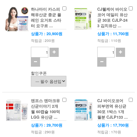
하나마이 카스피
CJ웰케어 바이오
해유산균 종균 플
코어 데일리 유산
레인 요거트 스타
균 30포 CJLP-24
터 요구르 ...
3 김치유산 ...
상품가 : 20,900원
상품가 : 11,700원
적립금 : 200원
적립금 : 110원
할인쿠폰
덴프스 덴마크유
CJ 바이오코어
산균이야기 2개
피부면역 유산균
월 60캡슐 100억
30포 1박스 1개
LGG 유산균 ...
월분 CJLP133 ...
상품가 : 29,700원
상품가 : 17,700원
적립금 : 290원
적립금 : 170원