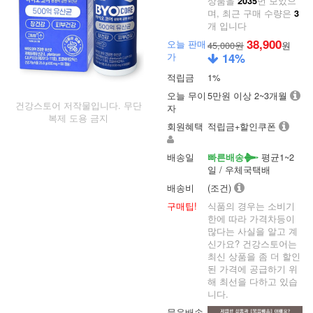
상품을
번 보았으
2035
며, 최근 구매 수량은
3
개 입니다
38,900
오늘 판매
45,000원
원
가
14
%
적립금
1%
오늘 무이
5만원 이상 2~3개월
건강스토어 저작물입니다. 무단
자
복제 도용 금지
회원혜택
적립금+할인쿠폰
배송일
평균1~2
빠른배송
일 / 우체국택배
배송비
(조건)
구매팁!
식품의 경우는 소비기
한에 따라 가격차등이
많다는 사실을 알고 계
신가요? 건강스토어는
최신 상품을 좀 더 할인
된 가격에 공급하기 위
해 최선을 다하고 있습
니다.
묶음배송