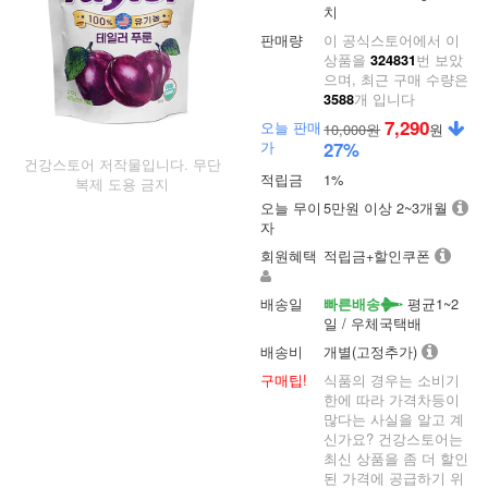
치
판매량
이 공식스토어에서 이
상품을
번 보았
324831
으며, 최근 구매 수량은
개 입니다
3588
7,290
오늘 판매
10,000원
원
가
27
%
건강스토어 저작물입니다. 무단
적립금
1%
복제 도용 금지
오늘 무이
5만원 이상 2~3개월
자
회원혜택
적립금+할인쿠폰
배송일
평균1~2
빠른배송
일 / 우체국택배
배송비
개별(고정추가)
구매팁!
식품의 경우는 소비기
한에 따라 가격차등이
많다는 사실을 알고 계
신가요? 건강스토어는
최신 상품을 좀 더 할인
된 가격에 공급하기 위