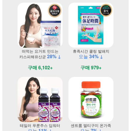
떠먹는 요거트 만드는
휴족시간 쿨링 발패치
28% ↓
오늘
34% ↓
카스피해유산균
구매 6,102+
구매 979+
테일러 푸룬주스 딥워터
센트룸 멀티구미 온가족
오늘
11% ↓
오늘
7% ↓