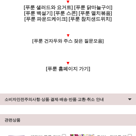
▼
[푸룬 샐러드와 요거트] [푸룬 닭마늘구이]
[푸룬 백설기] [푸룬 스콘] [푸룬 멸치볶음]
[푸룬 파운드케이크] [푸룬 참치샌드위치]
▼
[푸룬 건자두와 주스 잦은 질문모음]
▼
[푸룬 홈페이지 가기]
소비자안전주의사항·상품·결제·배송·반품·교환·취소 안내
관련상품