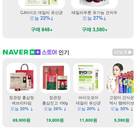
CJ바이오 데일리 유산균
테일러푸룬 유기농 건자두
오늘
22%↓
오늘
27%↓
구매 848+
구매 3,580+
인기
정관장 홍삼정
정관장
바이오코어
고양이 간식은
에브리타임
홍삼진고 100g
데일리 유산균
역시 템테이션
오늘
20% ↓
오늘
26% ↓
오늘
20% ↓
오늘
30% ↓
69,900원
19,800원
11,800원
5,590원