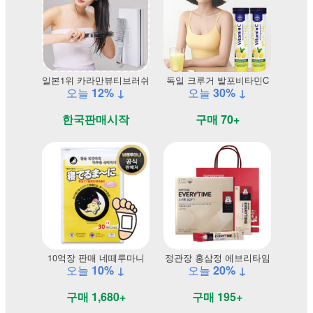
일본1위 카라만뷰티브러쉬
독일 크루거 발포비타민C
오늘
12% ↓
오늘
30% ↓
한국판매시작
구매 70+
10억장 판매 네떼루마니
정관장 홍삼정 에브리타임
오늘
10% ↓
오늘
20% ↓
구매 1,680+
구매 195+