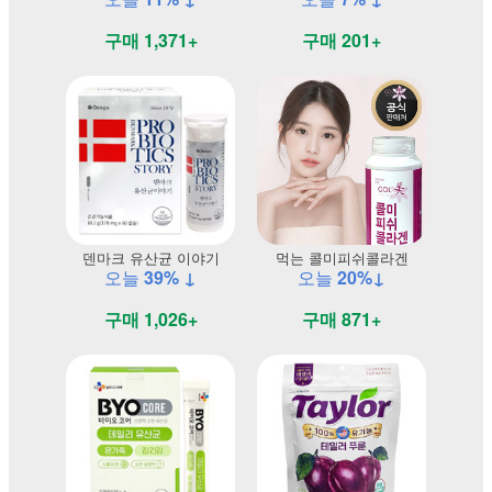
구매 1,371+
구매 201+
덴마크 유산균 이야기
먹는 콜미피쉬콜라겐
오늘
39% ↓
오늘
20%↓
구매 1,026+
구매 871+