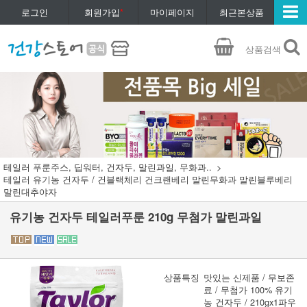
로그인
회원가입
*
마이페이지
최근본상품
상품검색
테일러 푸룬주스, 딥워터, 건자두, 말린과일, 무화과..
테일러 유기농 건자두 / 건블랙체리 건크랜베리 말린무화과 말린블루베리
말린대추야자
유기농 건자두 테일러푸룬 210g 무첨가 말린과일
상품특징
맛있는 신제품 / 무보존
료 / 무첨가 100% 유기
농 건자두 / 210gx1파우