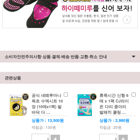
소비자안전주의사항·상품·결제·배송·반품·교환·취소 안내
관련상품
공식 네떼루마니
휴족시간 신형 6
목초 수액시트 10
매 x 1팩 CJ라이
장 (10매x1팩) 발
온 다리 종아리
바닥 다 ...
발패치 쿨링 ...
상품가 : 13,500원
상품가 : 2,980원
적립금 : 130원
적립금 : 20원