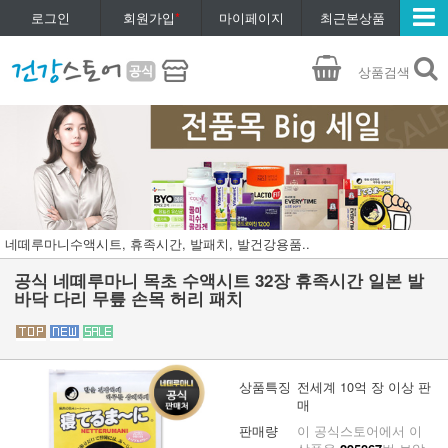
로그인
회원가입
*
마이페이지
최근본상품
상품검색
네떼루마니수액시트, 휴족시간, 발패치, 발건강용품..
공식 네떼루마니 목초 수액시트 32장 휴족시간 일본 발
바닥 다리 무릎 손목 허리 패치
상품특징
전세계 10억 장 이상 판
매
판매량
이 공식스토어에서 이