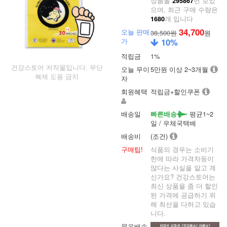
상품을
번 보았
295867
으며, 최근 구매 수량은
개 입니다
1680
34,700
오늘 판매
38,500원
원
가
10
%
적립금
1%
건강스토어 저작물입니다. 무단
오늘 무이
5만원 이상 2~3개월
복제 도용 금지
자
회원혜택
적립금+할인쿠폰
배송일
평균1~2
빠른배송
일 / 우체국택배
배송비
(조건)
구매팁!
식품의 경우는 소비기
한에 따라 가격차등이
많다는 사실을 알고 계
신가요? 건강스토어는
최신 상품을 좀 더 할인
된 가격에 공급하기 위
해 최선을 다하고 있습
니다.
묶음배송