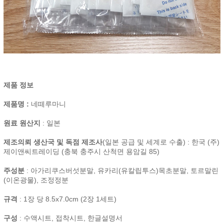
제품 정보
제품명 :
네떼루마니
원료 원산지
: 일본
제조의뢰 생산국 및 독점 제조사
(일본 공급 및 세계로 수출) : 한국 (주)
제이앤씨트레이딩 (충북 충주시 산척면 용암길 85)
주성분
: 아가리쿠스버섯분말, 유카리(유칼립투스)목초분말, 토르말린
(이온광물), 조정정분
규격
: 1장 당 8.5x7.0cm (2장 1세트)
구성
: 수액시트, 접착시트, 한글설명서