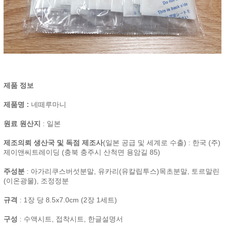
제품 정보
제품명 :
네떼루마니
원료 원산지
: 일본
제조의뢰 생산국 및 독점 제조사
(일본 공급 및 세계로 수출) : 한국 (주)
제이앤씨트레이딩 (충북 충주시 산척면 용암길 85)
주성분
: 아가리쿠스버섯분말, 유카리(유칼립투스)목초분말, 토르말린
(이온광물), 조정정분
규격
: 1장 당 8.5x7.0cm (2장 1세트)
구성
: 수액시트, 접착시트, 한글설명서