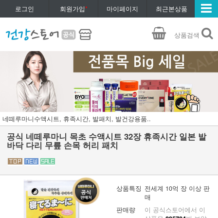
로그인
회원가입
*
마이페이지
최근본상품
상품검색
네떼루마니수액시트, 휴족시간, 발패치, 발건강용품..
공식 네떼루마니 목초 수액시트 32장 휴족시간 일본 발
바닥 다리 무릎 손목 허리 패치
상품특징
전세계 10억 장 이상 판
매
판매량
이 공식스토어에서 이