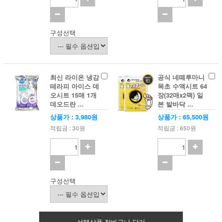
구성선택
최신 라이온 냉감
공식 네떼루마니
테라피 아이스 데
목초 수액시트 64
오시트 15매 1개
장(32매x2팩) 일
데오드란 ...
본 발바닥 ...
상품가 : 3,980원
상품가 : 65,500원
적립금 : 30원
적립금 : 650원
구성선택
선택상품 장바구니 담기