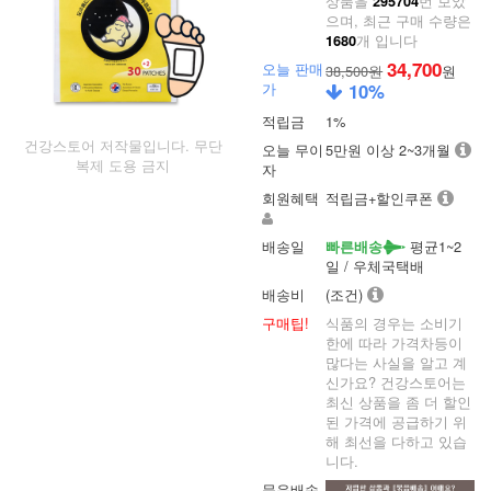
상품을
번 보았
295704
으며, 최근 구매 수량은
개 입니다
1680
34,700
오늘 판매
38,500원
원
가
10
%
적립금
1%
건강스토어 저작물입니다. 무단
오늘 무이
5만원 이상 2~3개월
복제 도용 금지
자
회원혜택
적립금+할인쿠폰
배송일
평균1~2
빠른배송
일 / 우체국택배
배송비
(조건)
구매팁!
식품의 경우는 소비기
한에 따라 가격차등이
많다는 사실을 알고 계
신가요? 건강스토어는
최신 상품을 좀 더 할인
된 가격에 공급하기 위
해 최선을 다하고 있습
니다.
묶음배송