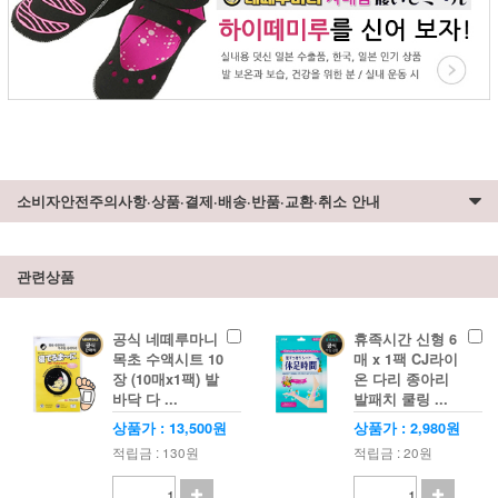
소비자안전주의사항·상품·결제·배송·반품·교환·취소 안내
관련상품
공식 네떼루마니
휴족시간 신형 6
목초 수액시트 10
매 x 1팩 CJ라이
장 (10매x1팩) 발
온 다리 종아리
바닥 다 ...
발패치 쿨링 ...
상품가 : 13,500원
상품가 : 2,980원
적립금 : 130원
적립금 : 20원