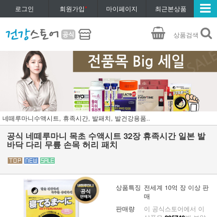
로그인
회원가입
*
마이페이지
최근본상품
상품검색
네떼루마니수액시트, 휴족시간, 발패치, 발건강용품..
공식 네떼루마니 목초 수액시트 32장 휴족시간 일본 발
바닥 다리 무릎 손목 허리 패치
상품특징
전세계 10억 장 이상 판
매
판매량
이 공식스토어에서 이