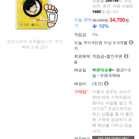
상품을
번 보았
295749
으며, 최근 구매 수량은
개 입니다
1680
34,700
오늘 판매
38,500원
원
가
10
%
적립금
1%
건강스토어 저작물입니다. 무단
오늘 무이
5만원 이상 2~3개월
복제 도용 금지
자
회원혜택
적립금+할인쿠폰
배송일
평균1~2
빠른배송
일 / 우체국택배
배송비
(조건)
구매팁!
식품의 경우는 소비기
한에 따라 가격차등이
많다는 사실을 알고 계
신가요? 건강스토어는
최신 상품을 좀 더 할인
된 가격에 공급하기 위
해 최선을 다하고 있습
니다.
묶음배송