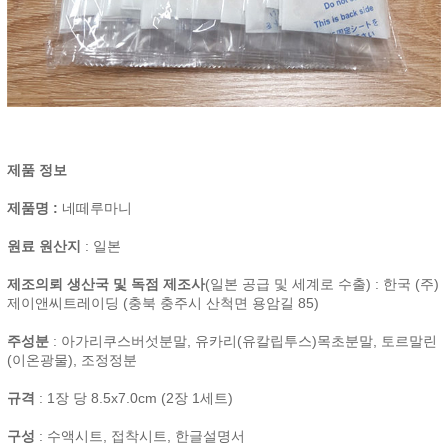
제품 정보
제품명 :
네떼루마니
원료 원산지
: 일본
제조의뢰 생산국 및 독점 제조사
(일본 공급 및 세계로 수출) : 한국 (주)
제이앤씨트레이딩 (충북 충주시 산척면 용암길 85)
주성분
: 아가리쿠스버섯분말, 유카리(유칼립투스)목초분말, 토르말린
(이온광물), 조정정분
규격
: 1장 당 8.5x7.0cm (2장 1세트)
구성
: 수액시트, 접착시트, 한글설명서