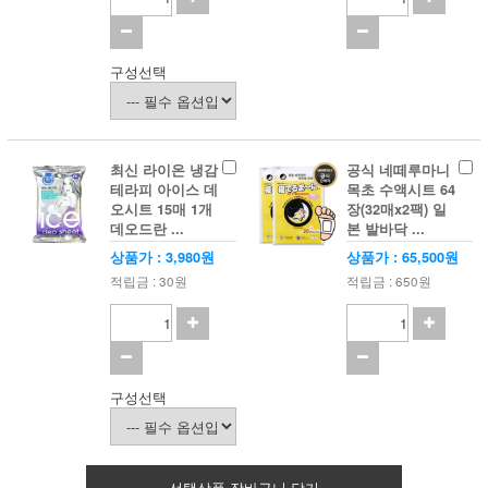
구성선택
최신 라이온 냉감
공식 네떼루마니
테라피 아이스 데
목초 수액시트 64
오시트 15매 1개
장(32매x2팩) 일
데오드란 ...
본 발바닥 ...
상품가 : 3,980원
상품가 : 65,500원
적립금 : 30원
적립금 : 650원
구성선택
선택상품 장바구니 담기