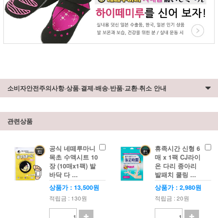
소비자안전주의사항·상품·결제·배송·반품·교환·취소 안내
관련상품
공식 네떼루마니
휴족시간 신형 6
목초 수액시트 10
매 x 1팩 CJ라이
장 (10매x1팩) 발
온 다리 종아리
바닥 다 ...
발패치 쿨링 ...
상품가 : 13,500원
상품가 : 2,980원
적립금 : 130원
적립금 : 20원