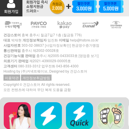
건강스토어
충북 충주시 칠금7길7 1층 (칠금동 776)
대표
박재현
개인정보책임자
임진화
이메일
help@hstore.co.kr
사업자번호
303-02-38637
[사업자정보확인]
현금영수증가맹점
통신판매업
충주시 제2002-00028호
건강기능식품 판매업
충주시 제2005-0433033호
[영업증 보기]
의료기기 판매업
제2021-4390029-00005호
고객센터
080-333-3312
업무전화
043-856-4300
Hosting by
(주)커넥트웨이브
, Designed by 건강스토어
이용약관
개인정보취급방침
Copyright © 건강스토어 All rights reserved.
모든 컨텐츠에 대하여 무단 복제 도용을 금함