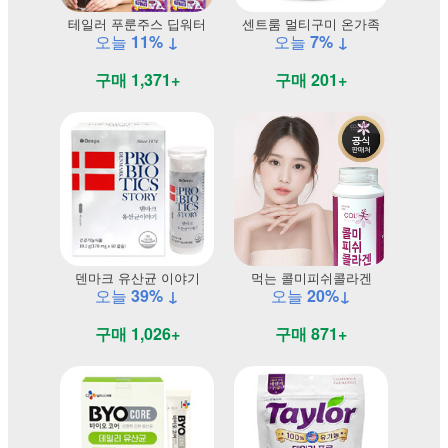
테일러 푸룬주스 딥워터
센트룸 멀티구미 온가족
오늘
11% ↓
오늘
7% ↓
구매 1,371+
구매 201+
덴마크 유산균 이야기
먹는 콜미피쉬콜라겐
오늘
39% ↓
오늘
20%↓
구매 1,026+
구매 871+