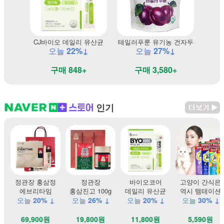
CJ바이오 데일리 유산균
테일러푸룬 유기농 건자두
오늘
22%↓
오늘
27%↓
구매 848+
구매 3,580+
인기
정관장 홍삼정
정관장
바이오코어
고양이 간식은
에브리타임
홍삼진고 100g
데일리 유산균
역시 템테이션
오늘
20% ↓
오늘
26% ↓
오늘
20% ↓
오늘
30% ↓
69,900원
19,800원
11,800원
5,590원