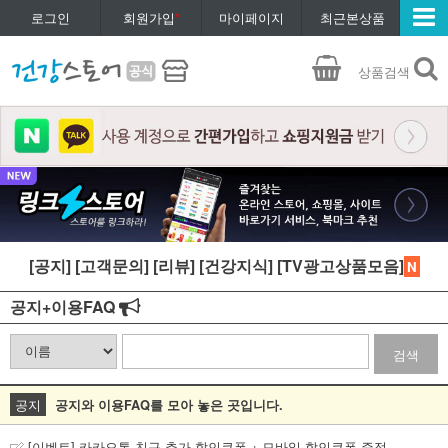
로그인
회원가입
*
마이페이지
최근본상품
상품검색
[공지]
[고객문의]
[리뷰]
[건강지식]
[TV광고상품모음]
N
공지+이용FAQ
검색
공지
공지와 이용FAQ를 모아 놓은 곳입니다.
[이벤트] 카카오톡 친구 추가 할인쿠폰 + 모바일 할인쿠폰 증정