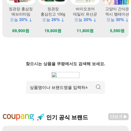
정관장 홍삼정
정관장
바이오코어
고양이 간식은
에브리타임
홍삼진고 100g
데일리 유산균
역시 템테이션
오늘
20% ↓
오늘
26% ↓
오늘
20% ↓
오늘
30% ↓
69,900원
19,800원
11,800원
5,590원
찾으시는 상품을 쿠팡에서도 검색해 보세요.