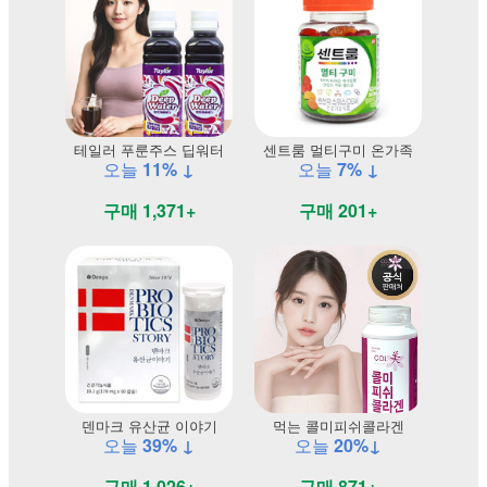
테일러 푸룬주스 딥워터
센트룸 멀티구미 온가족
오늘
11% ↓
오늘
7% ↓
구매 1,371+
구매 201+
덴마크 유산균 이야기
먹는 콜미피쉬콜라겐
오늘
39% ↓
오늘
20%↓
구매 1,026+
구매 871+