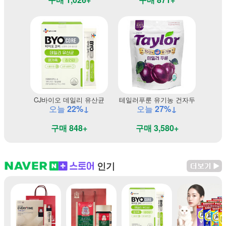
CJ바이오 데일리 유산균
테일러푸룬 유기농 건자두
오늘
22%↓
오늘
27%↓
구매 848+
구매 3,580+
인기