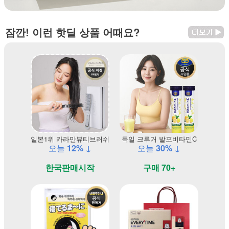
잠깐! 이런 핫딜 상품 어때요?
일본1위 카라만뷰티브러쉬
독일 크루거 발포비타민C
오늘
12% ↓
오늘
30% ↓
한국판매시작
구매 70+