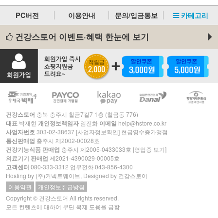
PC버전
이용안내
문의/입금통보
카테고리
건강스토어 이벤트·혜택 한눈에 보기
건강스토어
충북 충주시 칠금7길7 1층 (칠금동 776)
대표
박재현
개인정보책임자
임진화
이메일
help@hstore.co.kr
사업자번호
303-02-38637
[사업자정보확인]
현금영수증가맹점
통신판매업
충주시 제2002-00028호
건강기능식품 판매업
충주시 제2005-0433033호
[영업증 보기]
의료기기 판매업
제2021-4390029-00005호
고객센터
080-333-3312
업무전화
043-856-4300
Hosting by
(주)커넥트웨이브
, Designed by 건강스토어
이용약관
개인정보취급방침
Copyright © 건강스토어 All rights reserved.
모든 컨텐츠에 대하여 무단 복제 도용을 금함