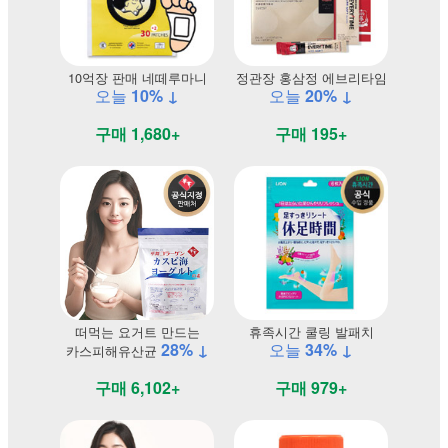
10억장 판매 네떼루마니
정관장 홍삼정 에브리타임
오늘
10% ↓
오늘
20% ↓
구매 1,680+
구매 195+
떠먹는 요거트 만드는
휴족시간 쿨링 발패치
28% ↓
오늘
34% ↓
카스피해유산균
구매 6,102+
구매 979+