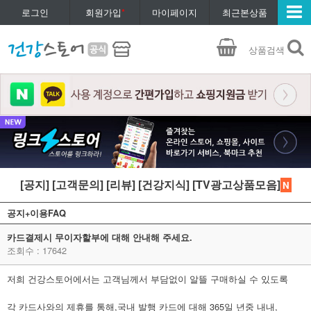
로그인
회원가입
*
마이페이지
최근본상품
상품검색
[공지]
[고객문의]
[리뷰]
[건강지식]
[TV광고상품모음]
N
공지+이용FAQ
카드결제시 무이자할부에 대해 안내해 주세요.
조회수 : 17642
저희 건강스토어에서는 고객님께서 부담없이 알뜰 구매하실 수 있도록
각 카드사와의 제휴를 통해,국내 발행 카드에 대해 365일 년중 내내,