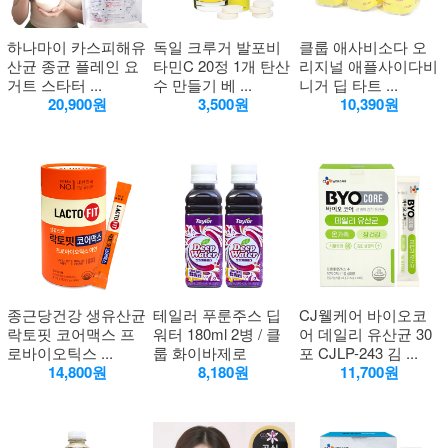
하나마이 카스피해유
독일 크루거 발포비
클룹 애사비소다 오
산균 종균 플레인 요
타민C 20정 1개 탄산
리지널 애플사이다비
거트 스타터 ...
수 만들기 베 ...
니거 딥 타트 ...
20,900원
3,500원
10,390원
종근당건강 생유산균
테일러 푸룬주스 딥
CJ웰케어 바이오코
락토핏 코어맥스 프
워터 180ml 2병 / 클
어 데일리 유산균 30
로바이오틱스 ...
룹 화이바제로
포 CJLP-243 김 ...
14,800원
8,180원
11,700원