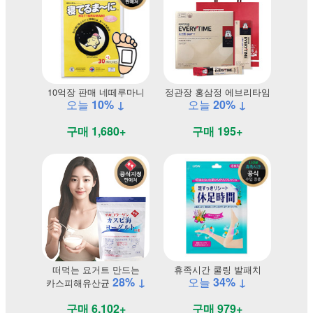
10억장 판매 네떼루마니
정관장 홍삼정 에브리타임
오늘
10% ↓
오늘
20% ↓
구매 1,680+
구매 195+
떠먹는 요거트 만드는
휴족시간 쿨링 발패치
28% ↓
오늘
34% ↓
카스피해유산균
구매 6,102+
구매 979+