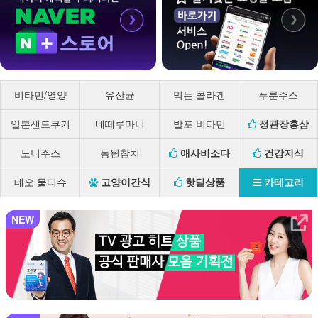
비타민/영양
유산균
먹는 콜라겐
푸룬주스
일본샌드쿠키
네떼루마니
발포 비타민
정관장홍삼
노니주스
동원참치
애사비소다
건강지식
데오 물티슈
고양이간식
핫딜상품
카테고리
NEW