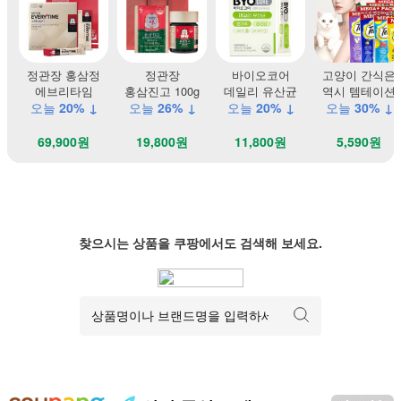
정관장 홍삼정
정관장
바이오코어
고양이 간식은
에브리타임
홍삼진고 100g
데일리 유산균
역시 템테이션
오늘
20% ↓
오늘
26% ↓
오늘
20% ↓
오늘
30% ↓
69,900원
19,800원
11,800원
5,590원
찾으시는 상품을 쿠팡에서도 검색해 보세요.