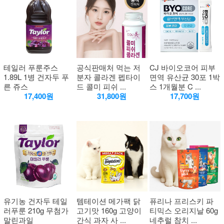
테일러 푸룬주스
공식판매처 먹는 저
CJ 바이오코어 피부
1.89L 1병 건자두 푸
분자 콜라겐 펩타이
면역 유산균 30포 1박
른 쥬스
드 콜미 피쉬 ...
스 1개월분 C ...
17,400원
31,800원
17,700원
유기농 건자두 테일
템테이션 메가팩 닭
퓨리나 프리스키 파
러푸룬 210g 무첨가
고기맛 160g 고양이
티믹스 오리지날 60g
말린과일
간식 과자 사 ...
네추럴 참치 ...