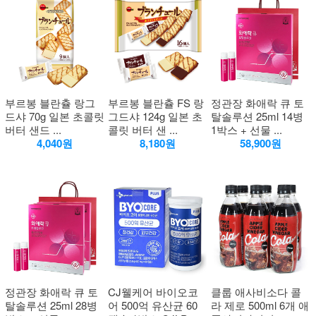
부르봉 블란츌 랑그
부르봉 블란츌 FS 랑
정관장 화애락 큐 토
드샤 70g 일본 초콜릿
그드샤 124g 일본 초
탈솔루션 25ml 14병
버터 샌드 ...
콜릿 버터 샌 ...
1박스 + 선물 ...
4,040원
8,180원
58,900원
정관장 화애락 큐 토
CJ웰케어 바이오코
클룹 애사비소다 콜
탈솔루션 25ml 28병
어 500억 유산균 60
라 제로 500ml 6개 애