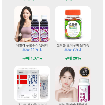
테일러 푸룬주스 딥워터
센트룸 멀티구미 온가족
오늘
11% ↓
오늘
7% ↓
구매 1,371+
구매 201+
덴마크 유산균 이야기
먹는 콜미피쉬콜라겐