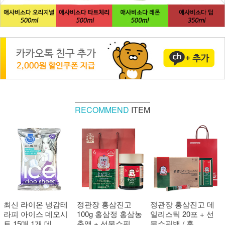
RECOMMEND
ITEM
최신 라이온 냉감테
정관장 홍삼진고
정관장 홍삼진고 데
라피 아이스 데오시
100g 홍삼정 홍삼농
일리스틱 20포 + 선
트 15매 1개 데 ...
축액 + 선물쇼핑 ...
물쇼핑백 / 홍 ...