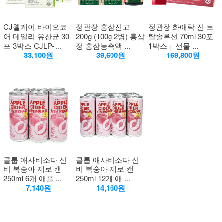
CJ웰케어 바이오코
정관장 홍삼진고
정관장 화애락 진 토
어 데일리 유산균 30
200g (100g 2병) 홍삼
탈솔루션 70ml 30포
포 3박스 CJLP- ...
정 홍삼농축액 ...
1박스 + 선물 ...
33,100원
39,600원
169,800원
클룹 애사비소다 신
클룹 애사비소다 신
비 복숭아 제로 캔
비 복숭아 제로 캔
250ml 6개 애플 ...
250ml 12개 애 ...
7,140원
14,160원