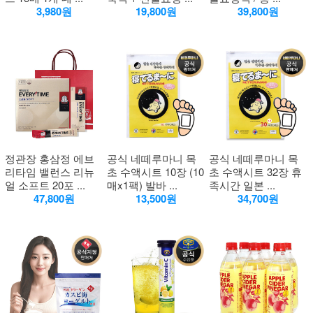
3,980원
19,800원
39,800원
정관장 홍삼정 에브
공식 네떼루마니 목
공식 네떼루마니 목
리타임 밸런스 리뉴
초 수액시트 10장 (10
초 수액시트 32장 휴
얼 소프트 20포 ...
매x1팩) 발바 ...
족시간 일본 ...
47,800원
13,500원
34,700원