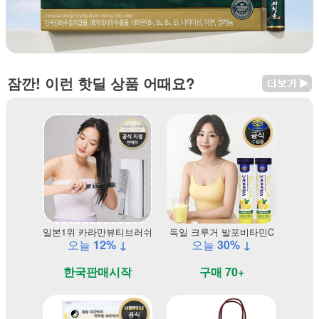
잠깐! 이런 핫딜 상품 어때요?
일본1위 카라만뷰티브러쉬
독일 크루거 발포비타민C
오늘
12% ↓
오늘
30% ↓
한국판매시작
구매 70+