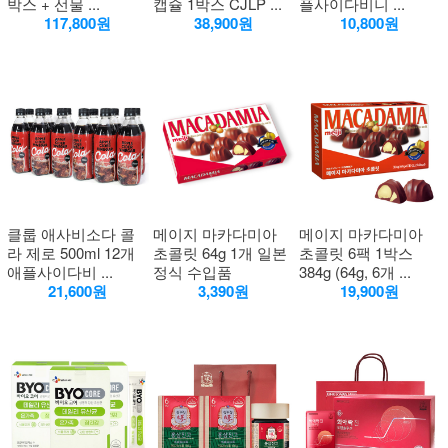
박스 + 선물 ...
캡슐 1박스 CJLP ...
플사이다비니 ...
117,800원
38,900원
10,800원
클룹 애사비소다 콜
메이지 마카다미아
메이지 마카다미아
라 제로 500ml 12개
초콜릿 64g 1개 일본
초콜릿 6팩 1박스
애플사이다비 ...
정식 수입품
384g (64g, 6개 ...
21,600원
3,390원
19,900원