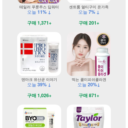
테일러 푸룬주스 딥워터
센트룸 멀티구미 온가족
오늘
11% ↓
오늘
7% ↓
구매 1,371+
구매 201+
덴마크 유산균 이야기
먹는 콜미피쉬콜라겐
오늘
39% ↓
오늘
20%↓
구매 1,026+
구매 871+