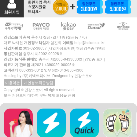
건강스토어
충북 충주시 칠금7길7 1층 (칠금동 776)
대표
박재현
개인정보책임자
임진화
이메일
help@hstore.co.kr
사업자번호
303-02-38637
[사업자정보확인]
현금영수증가맹점
통신판매업
충주시 제2002-00028호
건강기능식품 판매업
충주시 제2005-0433033호
[영업증 보기]
의료기기 판매업
제2021-4390029-00005호
고객센터
080-333-3312
업무전화
043-856-4300
Hosting by
(주)커넥트웨이브
, Designed by 건강스토어
이용약관
개인정보취급방침
Copyright © 건강스토어 All rights reserved.
모든 컨텐츠에 대하여 무단 복제 도용을 금함