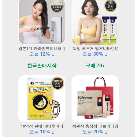
일본1위 카라만뷰티브러쉬
독일 크루거 발포비타민C
오늘
12% ↓
오늘
30% ↓
한국판매시작
구매 70+
10억장 판매 네떼루마니
정관장 홍삼정 에브리타임
오늘
10% ↓
오늘
20% ↓