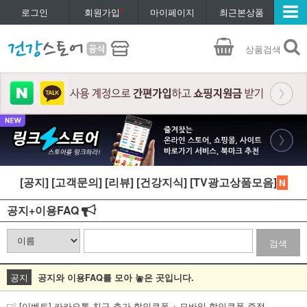
로그인
회원가입
*
마이페이지
최근본상품
상품검색
[공지]
[고객문의]
[리뷰]
[건강지식]
[TV광고상품모음]
N
공지+이용FAQ
검색
공지
공지와 이용FAQ를 모아 놓은 곳입니다.
[이벤트] 카카오톡 친구 추가 할인쿠폰 + 모바일 할인쿠폰 증정