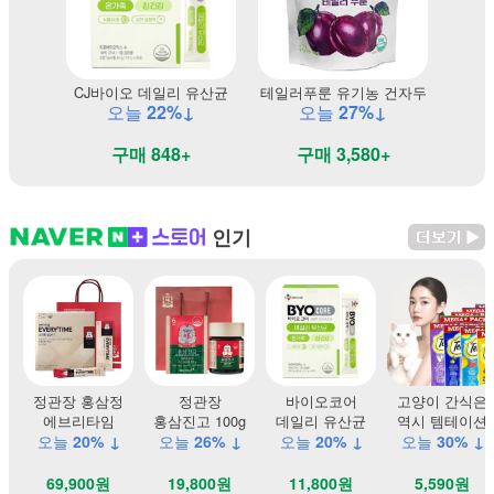
CJ바이오 데일리 유산균
테일러푸룬 유기농 건자두
오늘
22%↓
오늘
27%↓
구매 848+
구매 3,580+
인기
정관장 홍삼정
정관장
바이오코어
고양이 간식은
에브리타임
홍삼진고 100g
데일리 유산균
역시 템테이션
오늘
20% ↓
오늘
26% ↓
오늘
20% ↓
오늘
30% ↓
69,900원
19,800원
11,800원
5,590원