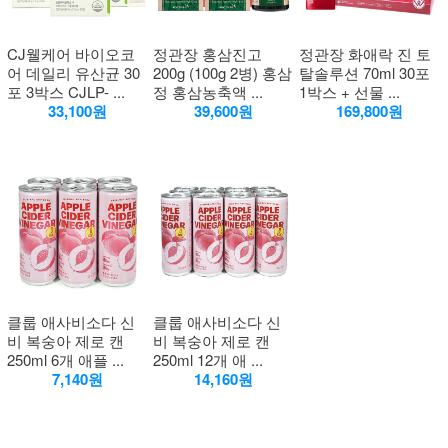
CJ웰케어 바이오코
정관장 홍삼진고
정관장 화애락 진 토
어 데일리 유산균 30
200g (100g 2병) 홍삼
탈솔루션 70ml 30포
포 3박스 CJLP- ...
정 홍삼농축액 ...
1박스 + 선물 ...
33,100원
39,600원
169,800원
클룹 애사비소다 신
클룹 애사비소다 신
비 복숭아 제로 캔
비 복숭아 제로 캔
250ml 6개 애플 ...
250ml 12개 애 ...
7,140원
14,160원