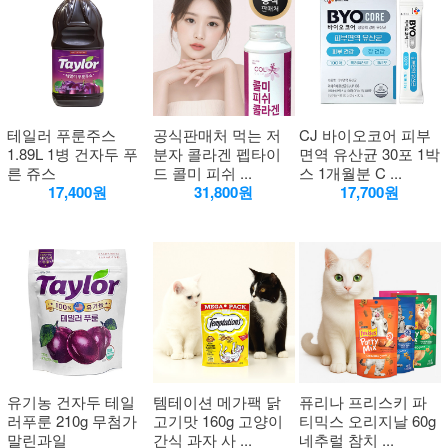
테일러 푸룬주스
공식판매처 먹는 저
CJ 바이오코어 피부
1.89L 1병 건자두 푸
분자 콜라겐 펩타이
면역 유산균 30포 1박
른 쥬스
드 콜미 피쉬 ...
스 1개월분 C ...
17,400원
31,800원
17,700원
유기농 건자두 테일
템테이션 메가팩 닭
퓨리나 프리스키 파
러푸룬 210g 무첨가
고기맛 160g 고양이
티믹스 오리지날 60g
말린과일
간식 과자 사 ...
네추럴 참치 ...