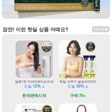
잠깐! 이런 핫딜 상품 어때요?
일본1위 카라만뷰티브러쉬
독일 크루거 발포비타민C
오늘
12% ↓
오늘
30% ↓
한국판매시작
구매 70+