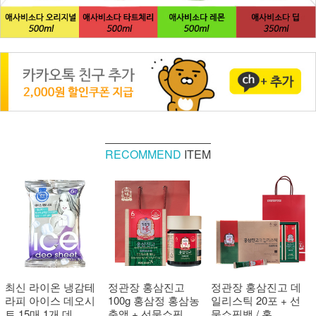
RECOMMEND
ITEM
최신 라이온 냉감테
정관장 홍삼진고
정관장 홍삼진고 데
라피 아이스 데오시
100g 홍삼정 홍삼농
일리스틱 20포 + 선
트 15매 1개 데 ...
축액 + 선물쇼핑 ...
물쇼핑백 / 홍 ...