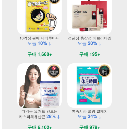
10억장 판매 네떼루마니
정관장 홍삼정 에브리타임
오늘
10% ↓
오늘
20% ↓
구매 1,680+
구매 195+
떠먹는 요거트 만드는
휴족시간 쿨링 발패치
28% ↓
오늘
34% ↓
카스피해유산균
구매 6,102+
구매 979+