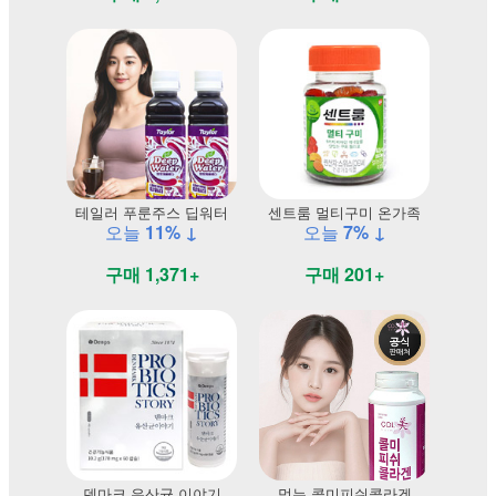
테일러 푸룬주스 딥워터
센트룸 멀티구미 온가족
오늘
11% ↓
오늘
7% ↓
구매 1,371+
구매 201+
덴마크 유산균 이야기
먹는 콜미피쉬콜라겐