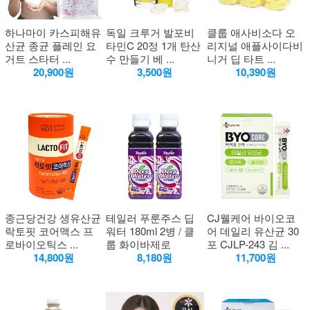
하나마이 카스피해유
독일 크루거 발포비
클룹 애사비소다 오
산균 종균 플레인 요
타민C 20정 1개 탄산
리지널 애플사이다비
거트 스타터 ...
수 만들기 베 ...
니거 딥 타트 ...
20,900원
3,500원
10,390원
종근당건강 생유산균
테일러 푸룬주스 딥
CJ웰케어 바이오코
락토핏 코어맥스 프
워터 180ml 2병 / 클
어 데일리 유산균 30
로바이오틱스 ...
룹 화이바제로
포 CJLP-243 김 ...
14,800원
8,180원
11,700원