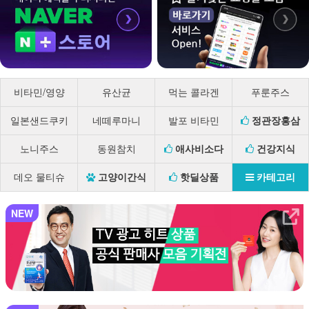
비타민/영양
유산균
먹는 콜라겐
푸룬주스
일본샌드쿠키
네떼루마니
발포 비타민
정관장홍삼
노니주스
동원참치
애사비소다
건강지식
데오 물티슈
고양이간식
핫딜상품
카테고리
NEW