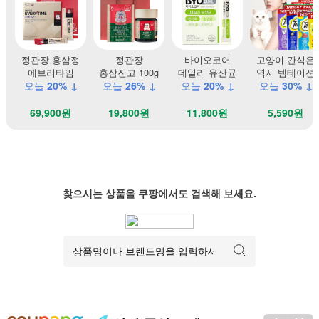
정관장 홍삼정
정관장
바이오코어
고양이 간식은
에브리타임
홍삼진고 100g
데일리 유산균
역시 템테이션
오늘
20% ↓
오늘
26% ↓
오늘
20% ↓
오늘
30% ↓
69,900원
19,800원
11,800원
5,590원
찾으시는 상품을 쿠팡에서도 검색해 보세요.