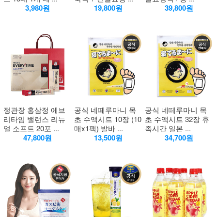
3,980원
19,800원
39,800원
정관장 홍삼정 에브
공식 네떼루마니 목
공식 네떼루마니 목
리타임 밸런스 리뉴
초 수액시트 10장 (10
초 수액시트 32장 휴
얼 소프트 20포 ...
매x1팩) 발바 ...
족시간 일본 ...
47,800원
13,500원
34,700원