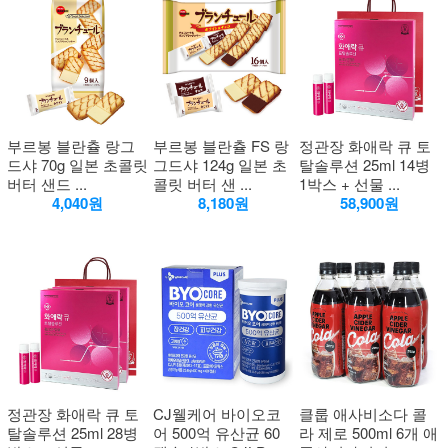
부르봉 블란츌 랑그
부르봉 블란츌 FS 랑
정관장 화애락 큐 토
드샤 70g 일본 초콜릿
그드샤 124g 일본 초
탈솔루션 25ml 14병
버터 샌드 ...
콜릿 버터 샌 ...
1박스 + 선물 ...
4,040원
8,180원
58,900원
정관장 화애락 큐 토
CJ웰케어 바이오코
클룹 애사비소다 콜
탈솔루션 25ml 28병
어 500억 유산균 60
라 제로 500ml 6개 애