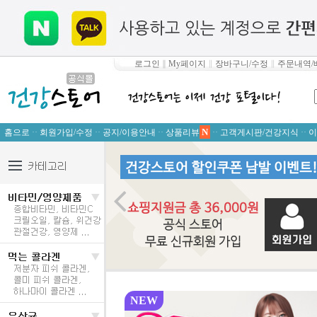
로그인
∥
My페이지
∥
장바구니/수정
∥
주문내역/
N
홈으로
··
회원가입/수정
··
공지/이용안내
··
상품리뷰
··
고객게시판/건강지식
··
이

NEW