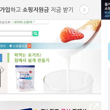
배송조회
∥
네이버 스토어↗
N
벤트
··
쇼핑몰모음
