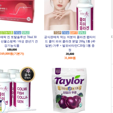
E
애락 진 토탈솔루션 70ml 30
공식판매처 먹는 저분자 콜라겐 펩타이
+ 선물쇼핑백 / 여성 갱년기 건
드 콜미 피쉬 콜라겐 분말 200g 1통 (40
강기능식품
일분) 가루 + 발포비타민C20정 1통 증
180,000
정
169,800원
(기본가)
39,800
31,800원