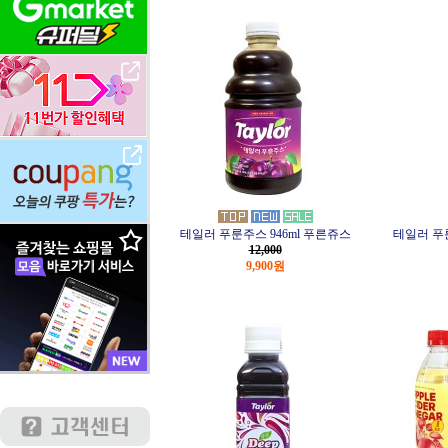
테일러 푸룬주스 946ml 푸른쥬스
테일러 푸룬
12,000
9,900원