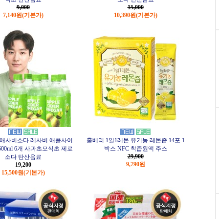
9,000
15,000
7,140원
(기본가)
10,390원
(기본가)
 애사비소다 레사비 애플사이
홀베리 1일1레몬 유기농 레몬즙 14포 1
00ml 6개 사과초모식초 제로
박스 NFC 착즙원액 주스
29,900
소다 탄산음료
9,790원
19,200
15,500원
(기본가)