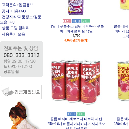
고객문의+입금통보
공지+이용FAQ
건강지식/제품정보/질문
모음FAQ
테일러 푸룬주스 딥워터 180ml / 푸룬
클룹 애사
상품 모델 갤러리
화이바제로 매실 택일
비니거 딥
사용후기 모음
4,700
모식
4,090원
(기본가)
클룹 애사비 제로소다 타트체리 캔
클룹 애
250ml 6개 애플사이다비니거 사과초모
250ml
식초 탄산음료