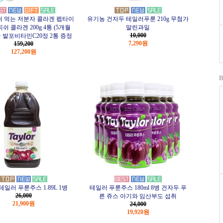
 먹는 저분자 콜라겐 펩타이
유기농 건자두 테일러푸룬 210g 무첨가
쉬 콜라겐 200g 4통 (5개월
말린과일
10,000
 + 발포비타민C20정 2통 증정
7,290원
159,200
127,200원
테일러 푸룬주스 1.89L 1병
테일러 푸룬주스 180ml 8병 건자두 푸
26,000
른 쥬스 아기와 임산부도 섭취
21,900원
24,000
19,920원