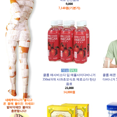
9,000
7,140원
(기본가)
클룹 애사비소다 딥 애플사이다비니거
클룹 레몬
350ml 6개 사과초모식초 제로소다 탄산
다비니거 5
음료
21,000
14,880원