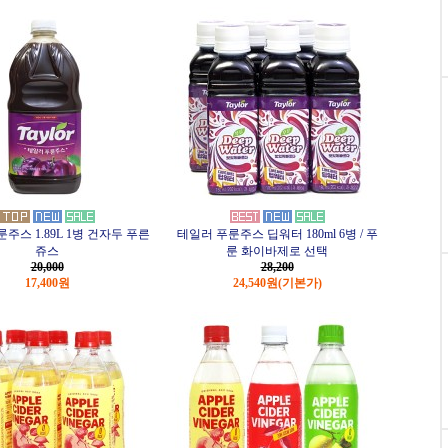
주스 1.89L 1병 건자두 푸른
테일러 푸룬주스 딥워터 180ml 6병 / 푸
쥬스
룬 화이바제로 선택
20,000
28,200
17,400원
24,540원
(기본가)