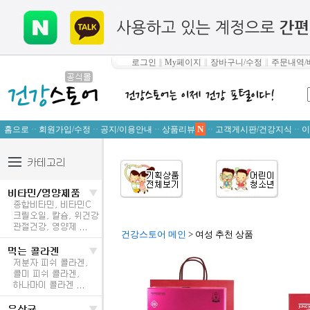
로그인
∥
My페이지
∥
장바구니/수정
∥
주문내역/
N
홈으로
··
회원가입/수정
··
공지/이용안내
··
상품리뷰
··
고객게시판/건강지식
··
이
건강스토어 메인
> 여성 추천 상품