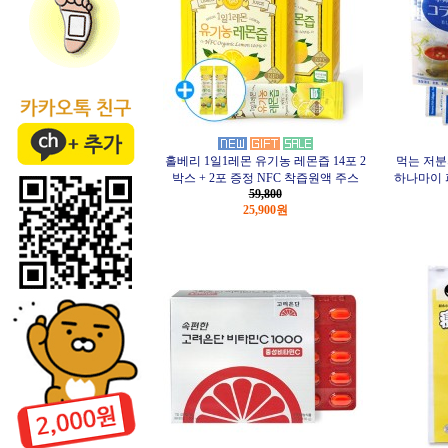
홀베리 1일1레몬 유기농 레몬즙 14포 2
먹는 저
박스 + 2포 증정 NFC 착즙원액 주스
하나마이 피
59,800
25,900원