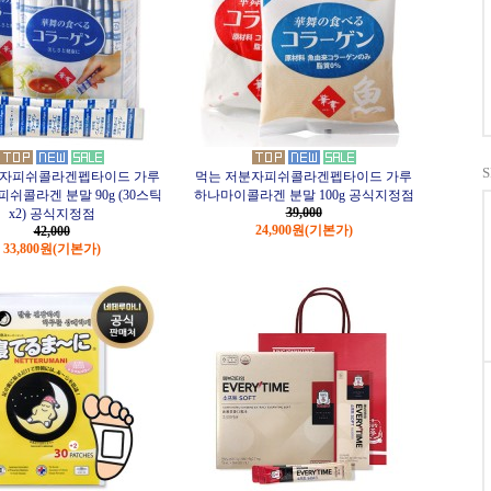
분자피쉬콜라겐펩타이드 가루
먹는 저분자피쉬콜라겐펩타이드 가루
쉬콜라겐 분말 90g (30스틱
하나마이콜라겐 분말 100g 공식지정점
39,000
x2) 공식지정점
24,900원
(기본가)
42,000
33,800원
(기본가)