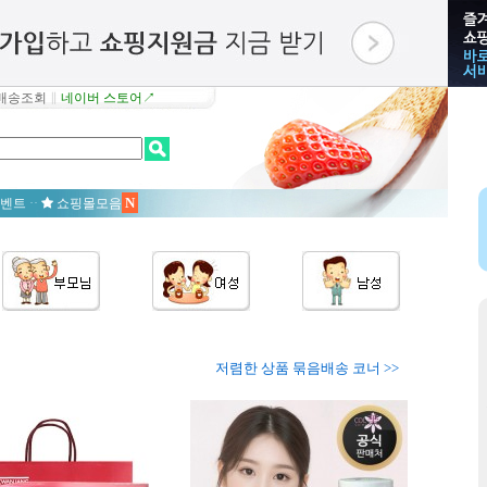
배송조회
∥
네이버 스토어↗
N
벤트
··
쇼핑몰모음
저렴한 상품 묶음배송 코너 >>