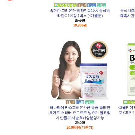
속편한 고려은단 비타민C 1000 중성비
공식 네떼
타민C 120정 1박스 (4개월분)
휴족시간 
25,000
19,900원
하나마이 카스피해유산균 종균 플레인
CJ웰케어
요거트 스타터 요구르트 발효기 필요없
포 CJLP
이 만들기 재발효배양분양가능
29,000
20,900원
(기본가)