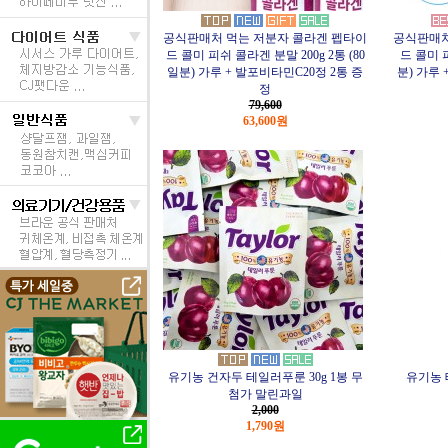
공식판매처 먹는 저분자 콜라겐 펩타이
공식판매처
드 콜미 피쉬 콜라겐 분말 200g 2통 (80
드 콜미 피
일분) 가루 + 발포비타민C20정 2통 증
분) 가루
정
79,600
63,600원
유기농 건자두 테일러푸룬 30g 1봉 무
유기농 
첨가 말린과일
2,000
1,790원