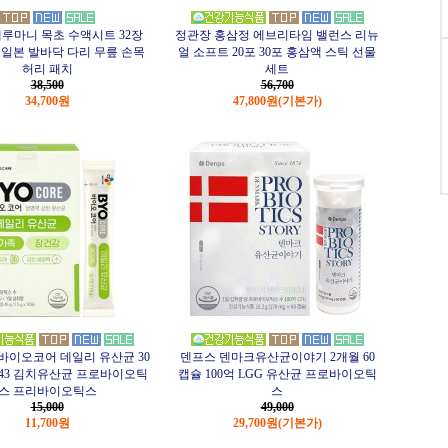
루마니 목초 수액시트 32장
정관장 홍삼정 에브리타임 밸런스 리뉴
일본 발바닥 다리 무릎 손목
얼 소프트 20포 30포 홍삼액 스틱 선물
허리 패치
세트
38,500
56,700
34,700원
47,800원
(기본가)
 바이오코어 데일리 유산균 30
덴프스 덴마크유산균이야기 2개월 60
-243 김치유산균 프로바이오틱
캡슐 100억 LGG 유산균 프로바이오틱
스 프리바이오틱스
스
15,000
49,000
11,700원
29,700원
(기본가)