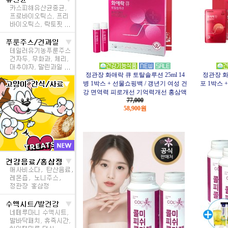
정관장 화애락 큐 토탈솔루션 25ml 14
정관장 화
병 1박스 + 선물쇼핑백 / 갱년기 여성 건
포 1박스 
강 면역력 피로개선 기억력개선 홍삼액
77,000
58,900원